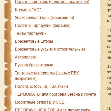
Палаточная ткань (полотно палаточное)
бр
Бельтинг "БФ"
гр
по
Упаковочная ткань (мешковина)
те
Полотно Тарпаулин (tarpaulin)
На
Тенты тарпаулин
ил
ря
Брезентовые шторы
та
Брезентовые укрытия (строительные)
на
Автопологи
не
Рукава брезентовые
В 
ле
Тентовые материалы (ткань с ПВХ
ва
покрытием)
сл
Полога, шторы из ПВХ ткани
об
пр
ТЕРМОМАТЫ для прогрева бетона и грунта
Москитные сетки ПЛИССЕ
Т
ПРОЗРАЧНЫЕ ШТОРЫ для летних кафе,