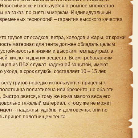
 в Новосибирске используется огромное множество
ы на заказ, по снятым меркам. Индивидуальный
временных технологий – гарантия высокого качества
а грузов от осадков, ветра, холодов и жары, от кражи
ность материал для тента должен обладать целым
устойчивость к низким и высоким темпарутрам, а
чей, кислот и других веществ. Всем требованиям
рицеп из ПВХ служат надежной защитой, имеют
 ухода, а срок службы составляет 10 – 15 лет.
 весу грузов нередко используются прицепы к
полотнища полиэтилена или брезента, но оба эти
быстро рвется, к тому же из-за малого веса его
довольно тяжелый материал, к тому же не может
рицеп
– надежны, удобны и долговечны, они не
ть прицеп полотнищем тента.