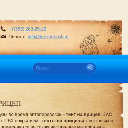
+7(383) 263-25-29
Пишите:
info@brezent-nsk.ru
ПРИЦЕП
узы во время автоперевозок –
тент на прицеп
. ЗАО
и с ПВХ покрытием,
тенты на прицепы
к легковым и
ий применяются высококачественные материалы –