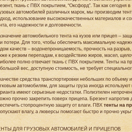
езент, ткань с ПВХ покрытием, “Оксфорд”. Так как сегодня
узовых автомобилей различных марок, мы производим тент
дход, использование высококачественных материалов и со
нта, его надежности и долговечности.
значение автомобильного тента на кузов или прицеп – защит
и потери. Для того, чтобы обеспечить максимальную надеж
дом качеств – водонепроницаемость, прочность на разрыв, 
кже к резким перепадам, к воздействию жиров, масел, щело
иболее полно отвечает ткань с ПВХ покрытием. Тенты на п
большой вес, доступную стоимость, не требует специального
качестве средства транспортировки небольших по объему и
гковым автомобилям, для защиты груза иногда используют 
рианта имеют серьезные недостатки. Полиэтилен непрочен, 
ожно прочно закрепить поверх прицепа. Брезент напротив 
еспечить стопроцентную защиту от влаги. ПВХ
тенты на п
опускают влагу, а люверсы помогают быстро и прочно укры
ЕНТЫ ДЛЯ ГРУЗОВЫХ АВТОМОБИЛЕЙ И ПРИЦЕПОВ